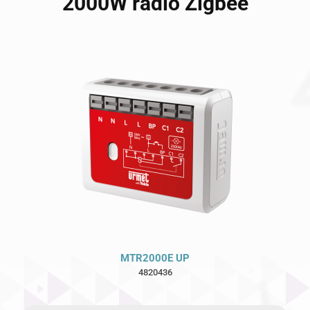
2000W radio Zigbee
MTR2000E UP
4820436