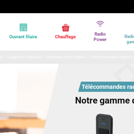
Radio
Radi
Ouvrant filaire
Chauffage
Power
ga
il
/
Logement Connecté
/
Émetteurs radio Zigbee
/
Télécommandes zigbee à 
Télécommandes rad
Notre gamme 