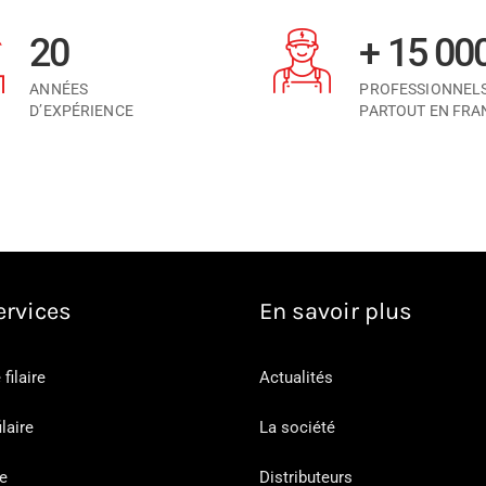
20
+ 15 00
ANNÉES
PROFESSIONNEL
D’EXPÉRIENCE
PARTOUT EN FRA
ervices
En savoir plus
filaire
Actualités
ilaire
La société
e
Distributeurs