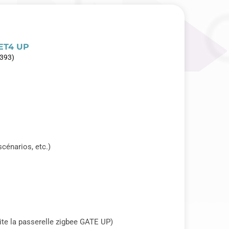
ET4 UP
393)
scénarios, etc.)
ite la passerelle zigbee GATE UP)