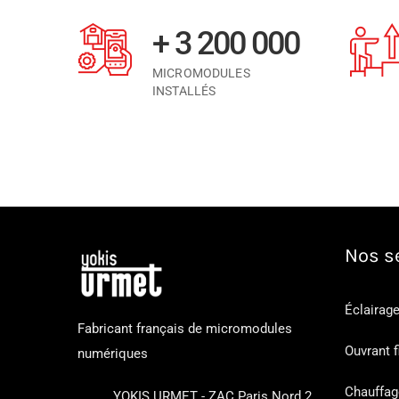
+ 3 200 000
MICROMODULES
INSTALLÉS
Nos s
Éclairage 
Fabricant français de micromodules
Ouvrant f
numériques
Chauffag
YOKIS URMET - ZAC Paris Nord 2,