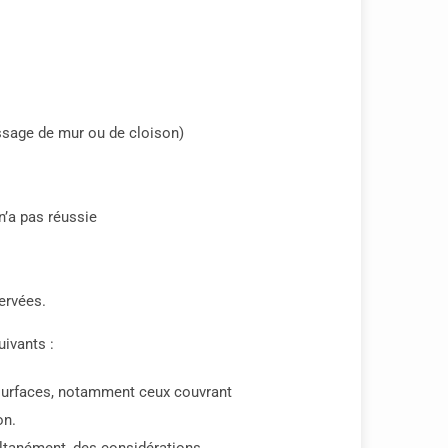
assage de mur ou de cloison)
’a pas réussie
ervées.
uivants :
s surfaces, notamment ceux couvrant
on.