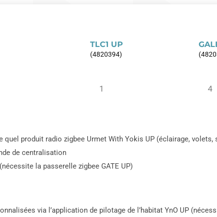
TLC1 UP
GAL
(4820394)
(4820
1
4
 quel produit radio zigbee Urmet With Yokis UP (éclairage, volets, 
e de centralisation
(nécessite la passerelle zigbee GATE UP)
nalisées via l’application de pilotage de l’habitat YnO UP (nécess