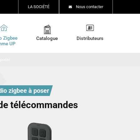
LA SOCIÉTÉ
Nous contacter
o Zigbee
Catalogue
Distributeurs
mme UP
poser
io zigbee à poser
de télécommandes