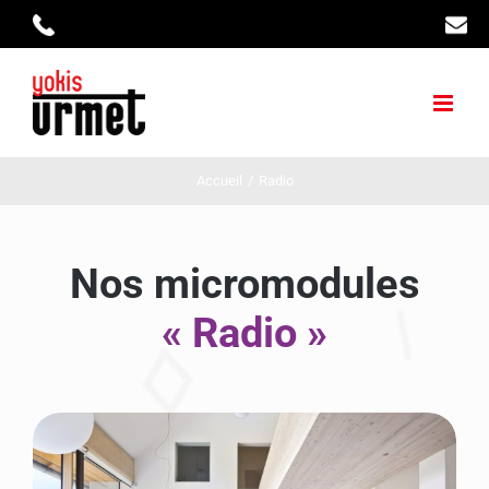
Skip
to
content
Accueil
/
Radio
Nos micromodules
« Radio »