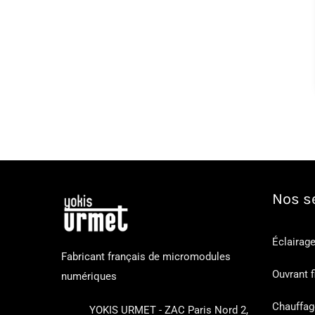
Nos s
Éclairage 
Fabricant français de micromodules
Ouvrant f
numériques
Chauffag
YOKIS URMET - ZAC Paris Nord 2,