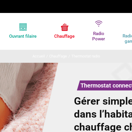
Radio
Radi
Ouvrant filaire
Chauffage
Power
ga
Accueil
/
Chauffage
/
Thermostat radio
Thermostat connec
Gérer simpl
dans l’habit
chauffage c