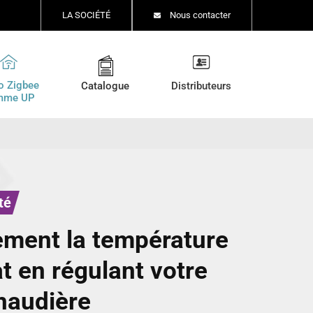
LA SOCIÉTÉ
Nous contacter
o Zigbee
Catalogue
Distributeurs
mme UP
té
ement la température
at en régulant votre
haudière