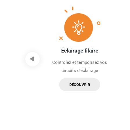
bee gamme UP
Éclairage filaire
re logement en
Contrôlez et temporisez vos
me à distance
circuits d’éclairage
OUVRIR
DÉCOUVRIR