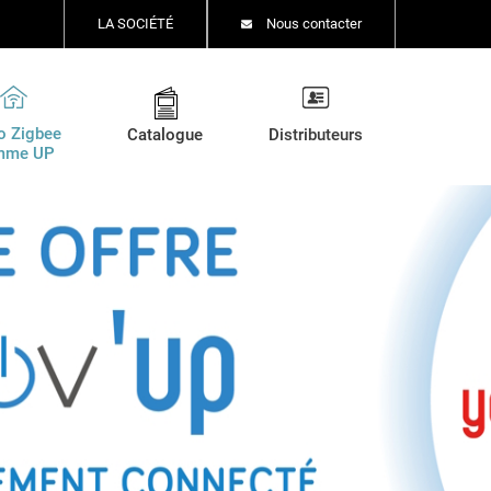
LA SOCIÉTÉ
Nous contacter
o Zigbee
Catalogue
Distributeurs
mme UP