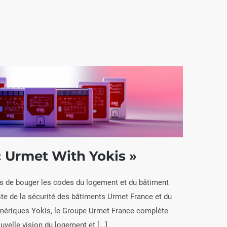
« Urmet With Yokis »
ps de bouger les codes du logement et du bâtiment
evient « Urmet With Yokis »
te de la sécurité des bâtiments Urmet France et du
mériques Yokis, le Groupe Urmet France complète
velle vision du logement et [...]