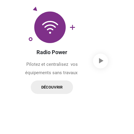
Radio Power
Radio Zigbe
Pilotez et centralisez vos
Pilotez votre
équipements sans travaux
local comme 
DÉCOUVRIR
DÉCOU