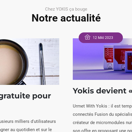
Chez YOKIS ça bouge
Notre actualité
12 MAI 2023
Yokis devient 
 gratuite pour
Urmet With Yokis : il est tem
Yokis d
connectés Fusion du spécialis
our les pros YOKIS
sieurs milliers d'utilisateurs
créateur de micromodules nu
ner au quotidien et sur le
son offre en proposant une nou